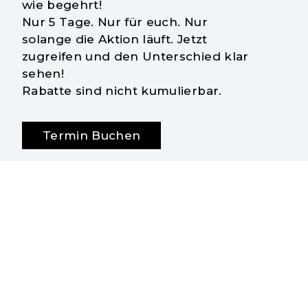
wie begehrt!
Nur 5 Tage. Nur für euch. Nur
solange die Aktion läuft.
Jetzt
zugreifen und den Unterschied klar
sehen!
Rabatte sind nicht kumulierbar.
Termin Buchen
Besuchen Sie uns
Optik Wallimann GmbH
Bernstrasse
24
3053
Münchenbuchsee
031 869 22 48