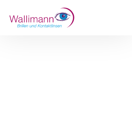
ÜBER UNS
KONTAKT
Termin buchen
LÄSER
TEAM
UNSERE WERTE
LINSEN
SE