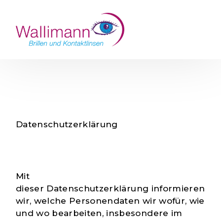
ÜBER UNS
KONTAKT
Termin buchen
LÄSER
TEAM
UNSERE WERTE
LINSEN
SE
Datenschutzerklärung
Mit
dieser
Datenschutzerklärung
informieren
wir, welche Personendaten wir wofür, wie
und wo bearbeiten, insbesondere im