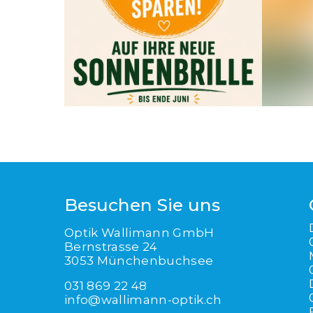
Besuchen Sie uns
Optik Wallimann GmbH
Bernstrasse
24
3053
Münchenbuchsee
031 869 22 48
info@wallimann-optik.ch