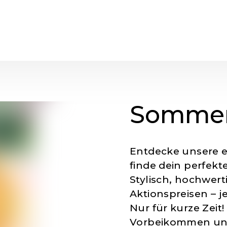
ANGEBOT
ÜBER 
BRILLENGLÄSER
TEAM
BRILLEN
UNSE
KONTAKTLINSEN
SEHANALYSE
Sommer
Entdecke unsere e
finde dein perfekt
Stylisch, hochwert
Aktionspreisen – je
Nur für kurze Zeit!
Vorbeikommen und 